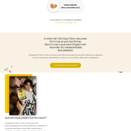
Amido enlatado
(arroz, macarrão, etc.)
Colocando nossas ideias em prática.
Ver todos os produtos
O valor de TAN Equilibre recursos.
Otimize os pontos fortes.
Maximize o que está disponível.
Atender às necessidades
das pessoas.
Zhangzhou TAN Co., Ltd. é um fornecedor internacional profissional de alimentos enlatados
e um dos principais exportadores chineses de produtos alimentícios enlatados.
consulte Mais informação
Que serviços podemos fornecer?
Zhangzhou TAN Co., Ltd. é um fornecedor
internacional profissional de alimentos enlatados e
um exportador líder de produtos alimentares
enlatados na China. A TAN se esforça para fazer