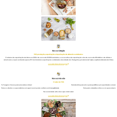
Nossa Criação
P&D, produção, exportação e importação de alimentos enlatados
O volume de exportação de latas em 2021 é de cerca de 50.000 toneladas, e as receitas de exportação são de cerca de 69 milhões de dólares
americanos, representando quase 15% do total das exportações enlatadas da cidade de Zhangzhou, província de Fujian, capital enlatada da China;
consulte Mais informação
Nossa missão
O valor do TAN:
Yu Tongren: A base para uma vida estável
Na indústria: parceiros para partilha e prosperidade comum
Para os clientes: especialistas em quem você pode confiar com tranquilidade
Pelo país: cidadãos éticos e responsáveis
Na sociedade: artesãos que criam valor
consulte Mais informação