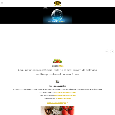
Desde
1994
A equipe fundadora está enraizada na capital da comida enlatada
e cultiva produtos enlatados até hoje.
Nossas conquistas
Classificação da quantidade de exportação de produtos enlatados Chenzi (bens de consumo, abaixo de 5 kg) na China:
Cogumelos Enlatados
Os primeiros 11 anos da China
Milho Doce Enlatado
Os primeiros 11 anos da China
Canned Lychees
China's first 13 years
consulte Mais informação