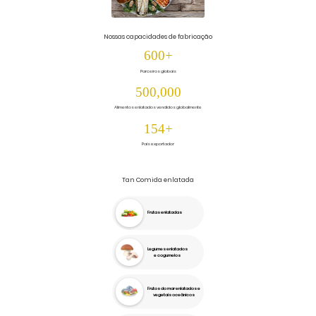
Nossas capacidades de fabricação
600
+
Parceiros globais
500,000
Alimentos enlatados vendidos globalmente
154
+
País exportador
Tan Comida enlatada
Frutas enlatadas
Legumes enlatados
e cogumelos
Frutos do mar enlatados e
vegetais oceânicos